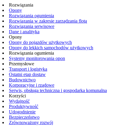
Rozwiązania
Opony
Rozwiązania ogumienia
Rozwiązania w zakresie zarządzania flotą
Rozwiązania serwisowe
Dane i analityka
Opony
Opony do pojazdów użytkowych
Opony do lekkich samochodów użytkowych
Rozwiązania ogumienia
Systemy monitorowania opon
Przemysłowe
Transport i logistyka
Ostatni etap dostaw
Budownictwo
Korporacyjne i rządowe
Serwis, obsługa techniczna i gospodarka komunalna
Korzyści
Wydajność
Produktywność
Udogodnienie
Bezpieczeństwo
Zrównoważony rozwój